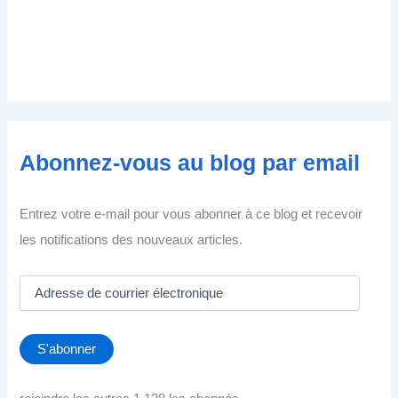
Abonnez-vous au blog par email
Entrez votre e-mail pour vous abonner à ce blog et recevoir
les notifications des nouveaux articles.
A
d
r
e
S'abonner
s
s
e