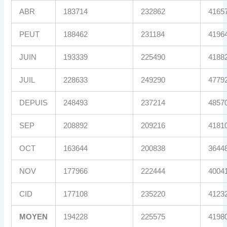
ABR
183714
232862
4165
PEUT
188462
231184
4196
JUIN
193339
225490
4188
JUIL
228633
249290
4779
DEPUIS
248493
237214
4857
SEP
208892
209216
4181
OCT
163644
200838
3644
NOV
177966
222444
4004
CID
177108
235220
4123
MOYEN
194228
225575
4198