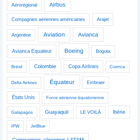
Airbus
Aérorégional
Compagnies aériennes américaines
Arajet
Aviation
Avianca
Argentine
Boeing
Avianca Equateur
Bogota
Colombie
Copa Airlines
Brésil
Cuenca
Équateur
Delta Airlines
Embraer
États Unis
Force aérienne équatorienne
Guayaquil
Ibérie
Galapagos
LE VOILÀ
IPW
JetBlue
Compagnies aériennes LATAM