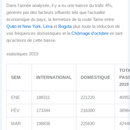
Dans l'année analysée, il y a eu une baisse du trafic 4%,
générés par des facteurs influents tels que l'actualité
économique du pays, la fermeture de la route Tame entre
Quito et New York
,
Lima
et
Bogota
plus toute la réduction de
vos fréquences domestiques et la
Chômage d'octobre
en tant
qu'acteurs de cette basse.
statistiques 2019
TOT
SEM
INTERNATIONAL
DOMESTIQUE
PAS
2019
ENE
188311
221220
4095
FÉV
173344
216300
3896
MAR
198836
225630
4244