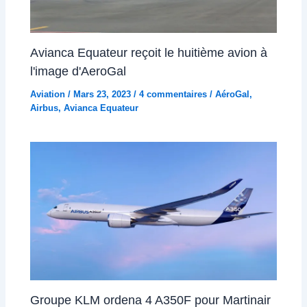
Avianca Equateur reçoit le huitième avion à
l'image d'AeroGal
Aviation
/
Mars 23, 2023
/
4 commentaires
/
AéroGal
,
Airbus
,
Avianca Equateur
Groupe KLM ordena 4 A350F pour Martinair