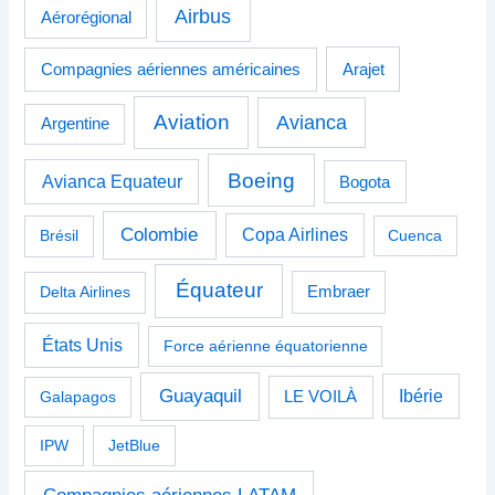
Airbus
Aérorégional
Compagnies aériennes américaines
Arajet
Aviation
Avianca
Argentine
Boeing
Avianca Equateur
Bogota
Colombie
Copa Airlines
Brésil
Cuenca
Équateur
Delta Airlines
Embraer
États Unis
Force aérienne équatorienne
Guayaquil
Ibérie
Galapagos
LE VOILÀ
IPW
JetBlue