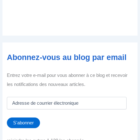
Abonnez-vous au blog par email
Entrez votre e-mail pour vous abonner à ce blog et recevoir
les notifications des nouveaux articles.
A
d
r
e
S'abonner
s
s
e