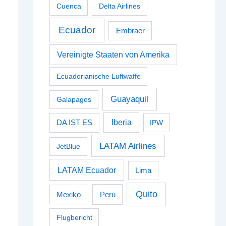
Cuenca
Delta Airlines
Ecuador
Embraer
Vereinigte Staaten von Amerika
Ecuadorianische Luftwaffe
Guayaquil
Galapagos
Iberia
DA IST ES
IPW
LATAM Airlines
JetBlue
LATAM Ecuador
Lima
Quito
Peru
Mexiko
Flugbericht