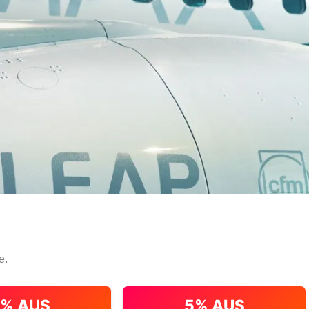
e.
% AUS
5% AUS