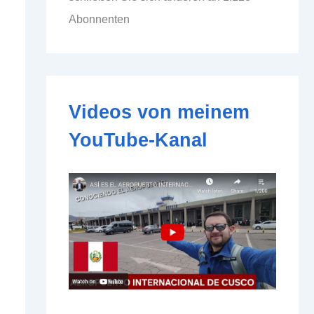
d
Abonnenten
d
r
e
s
s
e
Videos von meinem
YouTube-Kanal