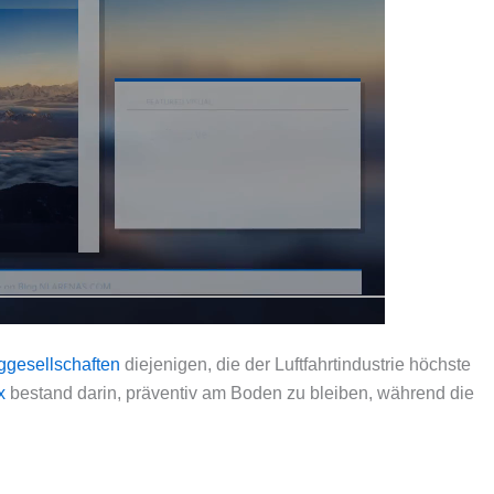
ggesellschaften
diejenigen, die der Luftfahrtindustrie höchste
x
bestand darin, präventiv am Boden zu bleiben, während die