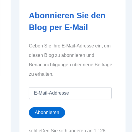
Abonnieren Sie den
Blog per E-Mail
Geben Sie Ihre E-Mail-Adresse ein, um
diesen Blog zu abonnieren und
Benachrichtigungen über neue Beiträge
zu erhalten.
E
-
M
a
Abonnieren
i
l
-
schließen Sie sich anderen an 1.128
A