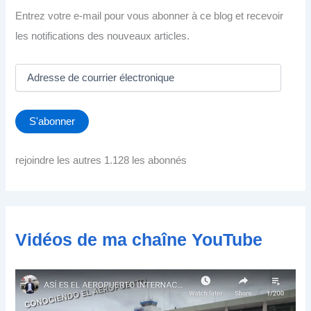
Entrez votre e-mail pour vous abonner à ce blog et recevoir
les notifications des nouveaux articles.
A
d
r
e
S'abonner
s
s
e
rejoindre les autres 1.128 les abonnés
d
e
c
o
u
Vidéos de ma chaîne YouTube
r
r
i
e
r
é