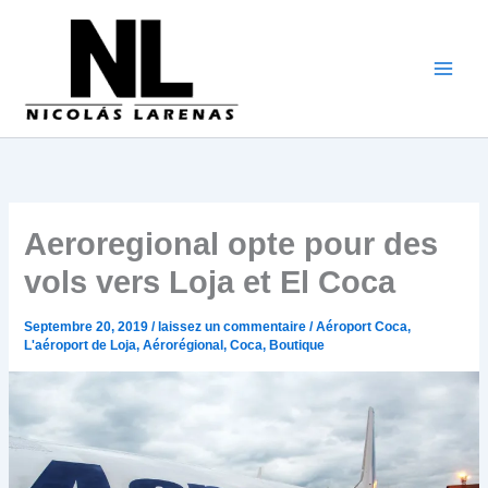
Aller
au
contenu
Aeroregional opte pour des
vols vers Loja et El Coca
Septembre 20, 2019
/
laissez un commentaire
/
Aéroport Coca
,
L'aéroport de Loja
,
Aérorégional
,
Coca
,
Boutique