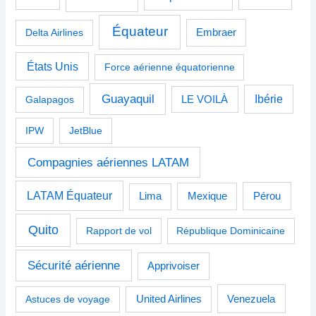
Équateur
Delta Airlines
Embraer
États Unis
Force aérienne équatorienne
Guayaquil
Ibérie
Galapagos
LE VOILÀ
IPW
JetBlue
Compagnies aériennes LATAM
LATAM Équateur
Pérou
Lima
Mexique
Quito
Rapport de vol
République Dominicaine
Sécurité aérienne
Apprivoiser
Venezuela
Astuces de voyage
United Airlines