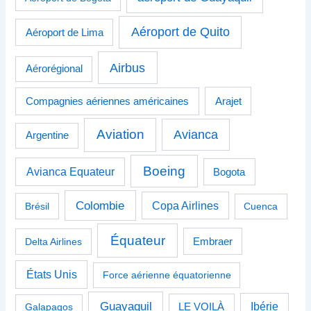
Aéroport de Quito
Aéroport de Lima
Airbus
Aérorégional
Compagnies aériennes américaines
Arajet
Aviation
Avianca
Argentine
Boeing
Avianca Equateur
Bogota
Colombie
Copa Airlines
Brésil
Cuenca
Équateur
Delta Airlines
Embraer
États Unis
Force aérienne équatorienne
Guayaquil
Ibérie
Galapagos
LE VOILÀ