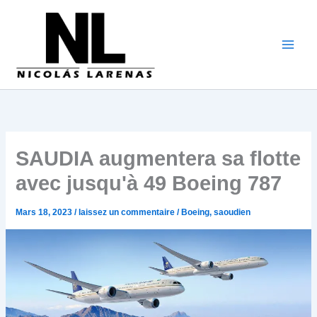
Aller
au
contenu
SAUDIA augmentera sa flotte
avec jusqu'à 49 Boeing 787
Mars 18, 2023
/
laissez un commentaire
/
Boeing
,
saoudien