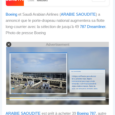
NARENAS
Boeing
et Saudi Arabian Airlines (
ARABIE SAOUDITE
) a
annoncé que le porte-drapeau national augmentera sa flotte
long-courrier avec la sélection de jusqu'à 49
787 Dreamliner
.
Photo de presse Boeing
Advertisement
ARABIE SAOUDITE
est prêt à acheter 39
Boeing 787
, autre