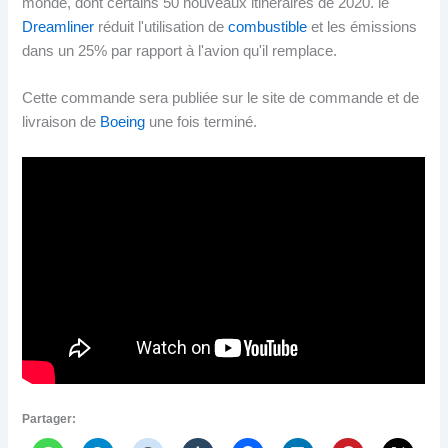
monde, dont certains 50 nouveaux itinéraires de 2020. le
Dreamliner
réduit l'utilisation de
combustible
et les émissions
dans un 25% par rapport à l'avion qu'il remplace.
Cette commande sera publiée sur le site de commande et de
livraison de
Boeing
une fois terminé.
Partager: