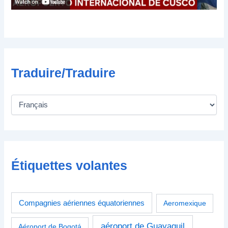
i
q
u
e
Traduire/Traduire
Étiquettes volantes
Compagnies aériennes équatoriennes
Aeromexique
aéroport de Guayaquil
Aéroport de Bogotá