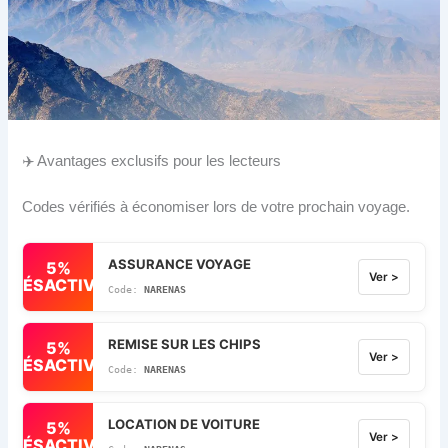
✈️ Avantages exclusifs pour les lecteurs
Codes vérifiés à économiser lors de votre prochain voyage.
ASSURANCE VOYAGE
5%
Ver >
DÉSACTIVÉ
NARENAS
REMISE SUR LES CHIPS
5%
Ver >
DÉSACTIVÉ
NARENAS
LOCATION DE VOITURE
5%
Ver >
DÉSACTIVÉ