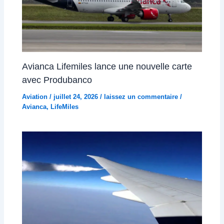
Avianca Lifemiles lance une nouvelle carte
avec Produbanco
Aviation
/
juillet 24, 2026
/
laissez un commentaire
/
Avianca
,
LifeMiles