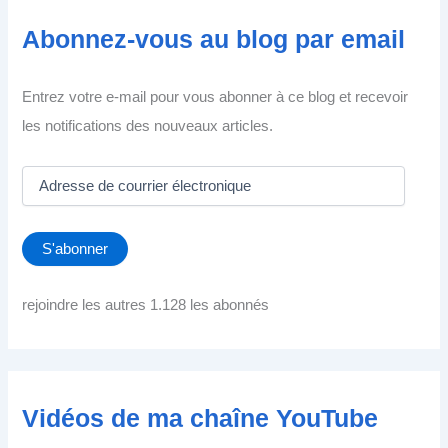
Abonnez-vous au blog par email
Entrez votre e-mail pour vous abonner à ce blog et recevoir
les notifications des nouveaux articles.
A
d
r
e
S'abonner
s
s
e
rejoindre les autres 1.128 les abonnés
d
e
c
o
u
Vidéos de ma chaîne YouTube
r
r