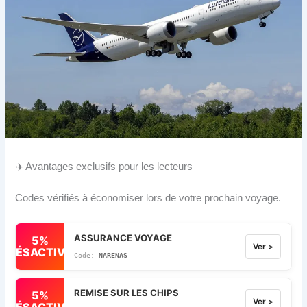
✈️ Avantages exclusifs pour les lecteurs
Codes vérifiés à économiser lors de votre prochain voyage.
ASSURANCE VOYAGE
5%
Ver >
DÉSACTIVÉ
NARENAS
REMISE SUR LES CHIPS
5%
Ver >
DÉSACTIVÉ