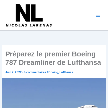
Aller
au
contenu
Préparez le premier Boeing
787 Dreamliner de Lufthansa
Juin 7, 2022
/
4 commentaires
/
Boeing
,
Lufthansa