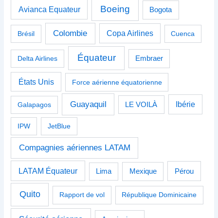
Boeing
Avianca Equateur
Bogota
Colombie
Copa Airlines
Brésil
Cuenca
Équateur
Delta Airlines
Embraer
États Unis
Force aérienne équatorienne
Guayaquil
Ibérie
Galapagos
LE VOILÀ
IPW
JetBlue
Compagnies aériennes LATAM
LATAM Équateur
Pérou
Lima
Mexique
Quito
Rapport de vol
République Dominicaine