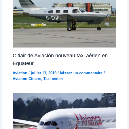
Citiair de Aviación nouveau taxi aérien en
Equateur
Aviation
/
juillet 13, 2019
/
laissez un commentaire
/
Aviation Citiaire
,
Taxi aérien