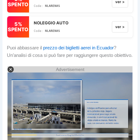
ver >
SPENTO
NLARENAS
NOLEGGIO AUTO
5%
ver >
SPENTO
NLARENAS
Puoi abbassare il
prezzo dei biglietti aerei in Ecuador
?
Un’analisi di cosa si può fare per raggiungere questo obiettivo.
Advertisement