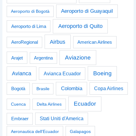
Aeroporto di Guayaquil
Aeroporto di Bogotà
Aeroporto di Quito
Aeroporto di Lima
Airbus
American Airlines
AeroRegional
Aviazione
Arajet
Argentina
Boeing
Avianca
Avianca Ecuador
Colombia
Bogotà
Copa Airlines
Brasile
Ecuador
Cuenca
Delta Airlines
Stati Uniti d'America
Embraer
Aeronautica dell'Ecuador
Galapagos