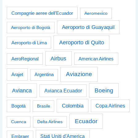
Compagnie aeree dell'Ecuador
Aeromexico
Aeroporto di Guayaquil
Aeroporto di Bogotà
Aeroporto di Quito
Aeroporto di Lima
Airbus
American Airlines
AeroRegional
Aviazione
Arajet
Argentina
Boeing
Avianca
Avianca Ecuador
Colombia
Bogotà
Copa Airlines
Brasile
Ecuador
Cuenca
Delta Airlines
Stati Uniti d'America
Embraer