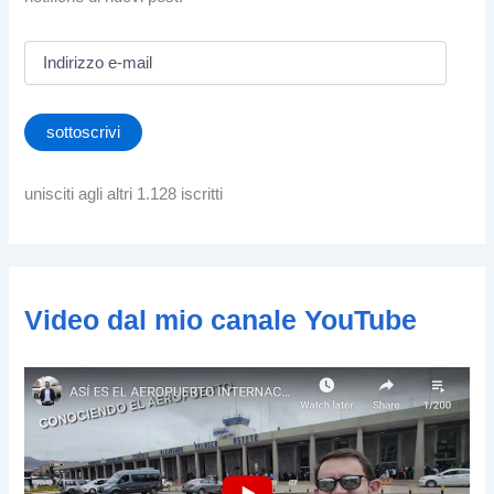
I
n
d
i
sottoscrivi
r
i
z
unisciti agli altri 1.128 iscritti
z
o
e
-
m
Video dal mio canale YouTube
a
i
l