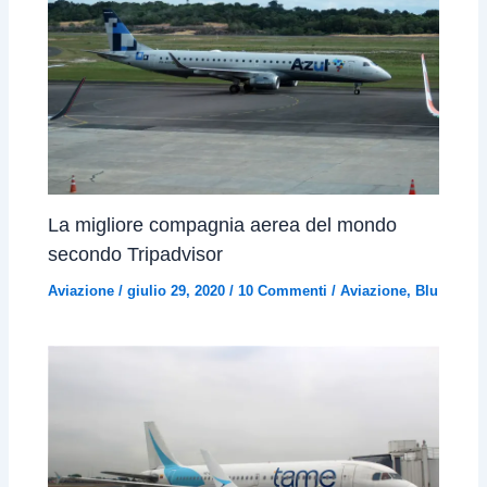
La migliore compagnia aerea del mondo
secondo Tripadvisor
Aviazione
/
giulio 29, 2020
/
10 Commenti
/
Aviazione
,
Blu