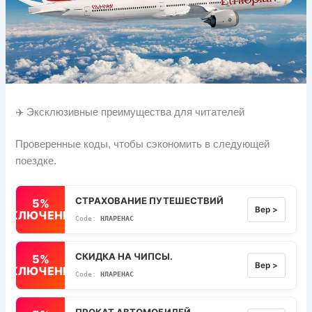
✈️ Эксклюзивные преимущества для читателей
Проверенные коды, чтобы сэкономить в следующей
поездке.
СТРАХОВАНИЕ ПУТЕШЕСТВИЙ
5%
Вер >
ВЫКЛЮЧЕННЫЙ
НЛАРЕНАС
СКИДКА НА ЧИПСЫ.
5%
Вер >
ВЫКЛЮЧЕННЫЙ
НЛАРЕНАС
ПРОКАТ АВТОМОБИЛЕЙ