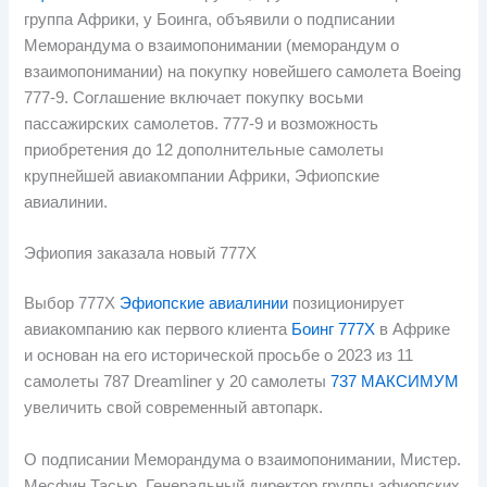
группа Африки, у Боинга, объявили о подписании
Меморандума о взаимопонимании (меморандум о
взаимопонимании) на покупку новейшего самолета Boeing
777-9. Соглашение включает покупку восьми
пассажирских самолетов. 777-9 и возможность
приобретения до 12 дополнительные самолеты
крупнейшей авиакомпании Африки, Эфиопские
авиалинии.
Эфиопия заказала новый 777X
Выбор 777X
Эфиопские авиалинии
позиционирует
авиакомпанию как первого клиента
Боинг 777X
в Африке
и основан на его исторической просьбе о 2023 из 11
самолеты 787 Dreamliner y 20 самолеты
737 МАКСИМУМ
увеличить свой современный автопарк.
О подписании Меморандума о взаимопонимании, Мистер.
Месфин Тасью, Генеральный директор группы эфиопских