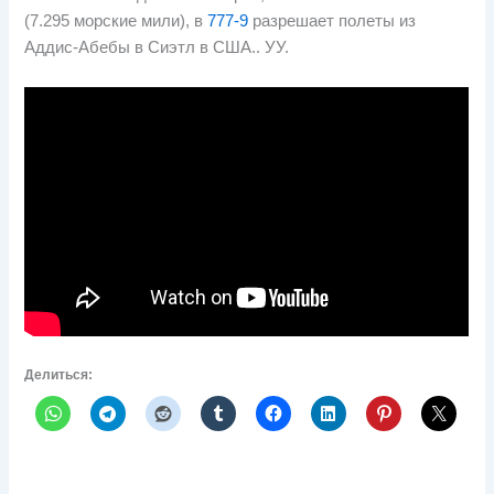
(7.295 морские мили), в
777-9
разрешает полеты из
Аддис-Абебы в Сиэтл в США.. УУ.
Делиться: