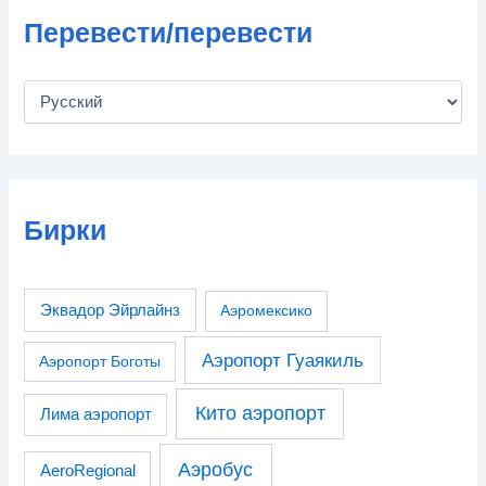
Перевести/перевести
Бирки
Эквадор Эйрлайнз
Аэромексико
Аэропорт Гуаякиль
Аэропорт Боготы
Кито аэропорт
Лима аэропорт
Аэробус
AeroRegional