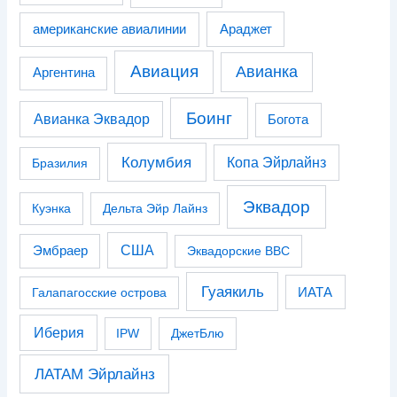
американские авиалинии
Араджет
Авиация
Авианка
Аргентина
Боинг
Авианка Эквадор
Богота
Колумбия
Копа Эйрлайнз
Бразилия
Эквадор
Куэнка
Дельта Эйр Лайнз
США
Эмбраер
Эквадорские ВВС
Гуаякиль
Галапагосские острова
ИАТА
Иберия
IPW
ДжетБлю
ЛАТАМ Эйрлайнз