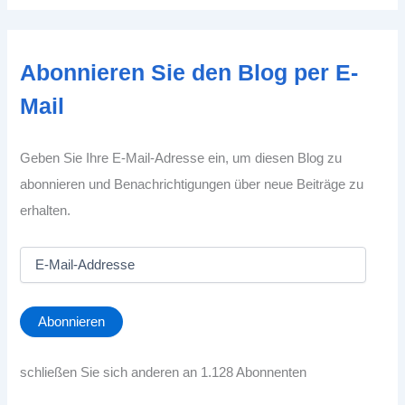
Abonnieren Sie den Blog per E-
Mail
Geben Sie Ihre E-Mail-Adresse ein, um diesen Blog zu
abonnieren und Benachrichtigungen über neue Beiträge zu
erhalten.
E
-
M
a
Abonnieren
i
l
-
schließen Sie sich anderen an 1.128 Abonnenten
A
d