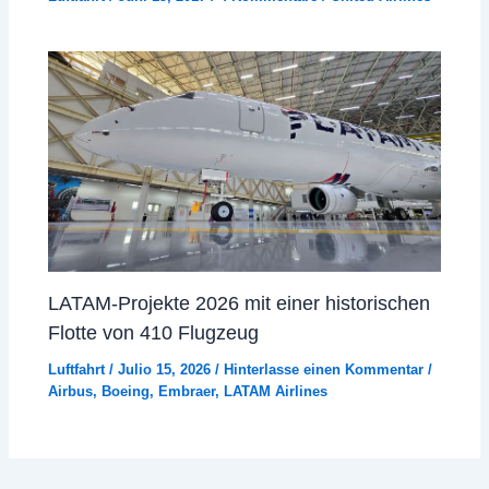
LATAM-Projekte 2026 mit einer historischen
Flotte von 410 Flugzeug
Luftfahrt
/
Julio 15, 2026
/
Hinterlasse einen Kommentar
/
Airbus
,
Boeing
,
Embraer
,
LATAM Airlines