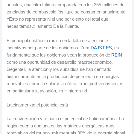
anuales
,
una cifra ínfima comparada con los
365
millones de
toneladas de combustible fósil que se consumen anualmente
.
«Esto no representa ni el uno por ciento del total que
necesitamos
,
» lamentó De la Fuente
.
El principal obstáculo radica en la falta de atención e
incentivos por parte de los gobiernos
. Zum
DA IST ES
,
es
fundamental que los gobiernos vean la producción de
REIN
como una oportunidad de desarrollo macroeconómico
.
Gegenteil,
la atención y los subsidios se han centrado
históricamente en la producción de petróleo o en energías
renovables como la solar y la eólica
, Transport verlassen,
y
en particular a la aviación
, im Hintergrund.
Lateinamerika:
el potencial está
La conversación viró hacia el potencial de Latinoamérica
.
La
región cuenta con una de las matrices energéticas más
renovables del mundo
, mit mehr als 30%
de la energía global