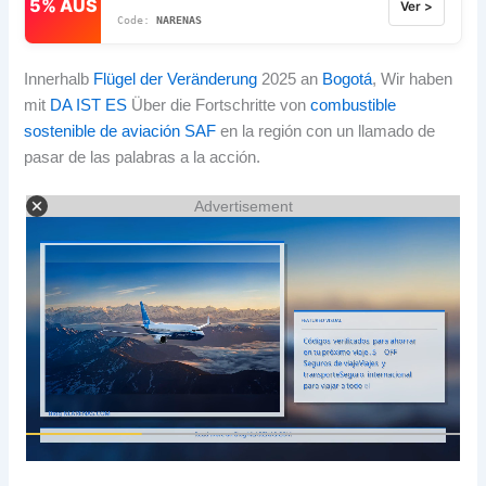
5% AUS
Ver >
NARENAS
Innerhalb
Flügel der Veränderung
2025 an
Bogotá
, Wir haben
mit
DA IST ES
Über die Fortschritte von
combustible
sostenible de aviación SAF
en la región con un llamado de
pasar de las palabras a la acción
.
Advertisement