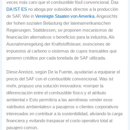
veces más caro que el combustible fósil convencional
. Das
DA IST ES
no aboga por subsidios directos a la producción
de SAF
, Wie in
Vereinigte Staaten von Amerika
, Angesichts
der hohen sozialen Belastung der lateinamerikanischen
Regierungen. Stattdessen,
se proponen mecanismos de
financiación alternativos o beneficios para la industria
, Als
Ausnahmeregelung der Kraftstoffsteuer,
exenciones de
impuestos al carbono o sistemas de cupos transables que
generen créditos por cada tonelada de SAF utilizada
.
Diese Anreize,
según De la Fuente
,
ayudarían a equiparar el
precio del SAF con el combustible convencional
. Was ist
mehr,
propuso una solución innovadora
:
«romper la
diferenciación entre el combustible físico y el atributo
ambiental.» Esto permitiría a las aerolíneas vender esos
«atributos ambientales» a pasajeros o clientes corporativos
interesados en contribuir a la sostenibilidad
,
aliviando la carga
financiera y evitando traspasar el costo operativo total al
pasajero común
.