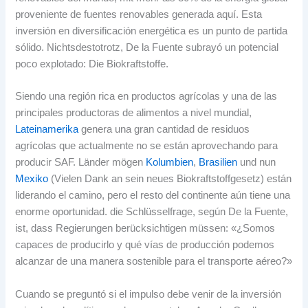
proveniente de fuentes renovables generada aquí
.
Esta
inversión en diversificación energética es un punto de partida
sólido
. Nichtsdestotrotz,
De la Fuente subrayó un potencial
poco explotado
: Die Biokraftstoffe.
Siendo una región rica en productos agrícolas y una de las
principales productoras de alimentos a nivel mundial
,
Lateinamerika
genera una gran cantidad de residuos
agrícolas que actualmente no se están aprovechando para
producir SAF
. Länder mögen
Kolumbien
,
Brasilien
und nun
Mexiko
(Vielen Dank an sein neues Biokraftstoffgesetz)
están
liderando el camino
,
pero el resto del continente aún tiene una
enorme oportunidad
. die Schlüsselfrage,
según De la Fuente
,
ist, dass Regierungen berücksichtigen müssen:
«¿Somos
capaces de producirlo y qué vías de producción podemos
alcanzar de una manera sostenible para el transporte aéreo
?»
Cuando se preguntó si el impulso debe venir de la inversión