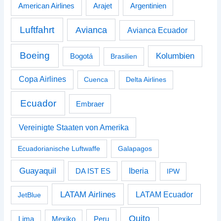
American Airlines
Arajet
Argentinien
Luftfahrt
Avianca
Avianca Ecuador
Boeing
Kolumbien
Bogotá
Brasilien
Copa Airlines
Cuenca
Delta Airlines
Ecuador
Embraer
Vereinigte Staaten von Amerika
Ecuadorianische Luftwaffe
Galapagos
Guayaquil
Iberia
DA IST ES
IPW
LATAM Airlines
LATAM Ecuador
JetBlue
Quito
Peru
Lima
Mexiko