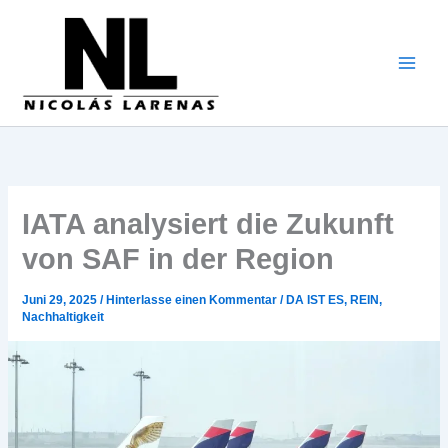
Zum
Inhalt
gehen
IATA analysiert die Zukunft
von SAF in der Region
Juni 29, 2025
/
Hinterlasse einen Kommentar
/
DA IST ES
,
REIN
,
Nachhaltigkeit